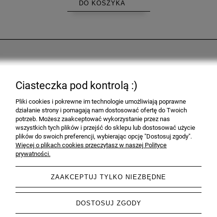
DO KOSZYKA
Pomoc
Ciasteczka pod kontrolą :)
Moje konto
Pliki cookies i pokrewne im technologie umożliwiają poprawne
działanie strony i pomagają nam dostosować ofertę do Twoich
Informacje
potrzeb. Możesz zaakceptować wykorzystanie przez nas
wszystkich tych plików i przejść do sklepu lub dostosować użycie
plików do swoich preferencji, wybierając opcję "Dostosuj zgody".
O nas
Więcej o plikach cookies przeczytasz w naszej Polityce
prywatności.
ZAAKCEPTUJ TYLKO NIEZBĘDNE
pokaż pełną wersję strony
DOSTOSUJ ZGODY
Sklep internetowy Shoper.pl