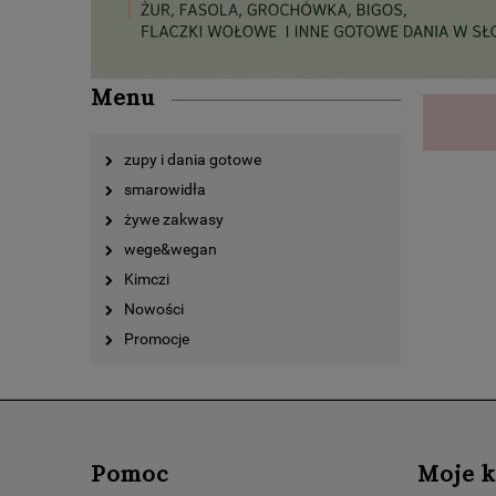
Menu
zupy i dania gotowe
smarowidła
żywe zakwasy
wege&wegan
Kimczi
Nowości
Promocje
Pomoc
Moje k