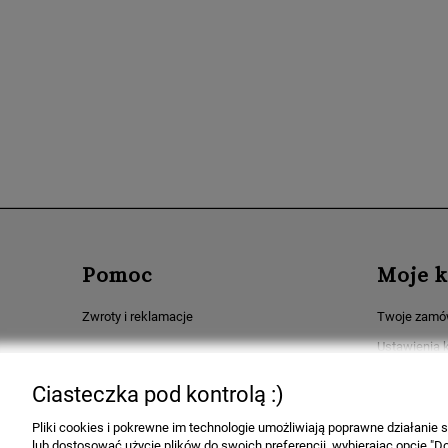
Pomoc
Moje k
Zwroty i reklamacje
Twoje zamó
Ustawienia 
Przechowaln
Ciasteczka pod kontrolą :)
Pliki cookies i pokrewne im technologie umożliwiają poprawne działanie
lub dostosować użycie plików do swoich preferencji, wybierając opcję "Do