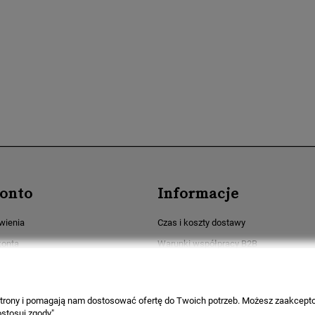
onto
Informacje
wienia
Czas i koszty dostawy
konta
Warunki współpracy B2B
ia
Formy płatności
Polityka prywatności
 strony i pomagają nam dostosować ofertę do Twoich potrzeb. Możesz zaakcepto
Regulaminy
stosuj zgody".