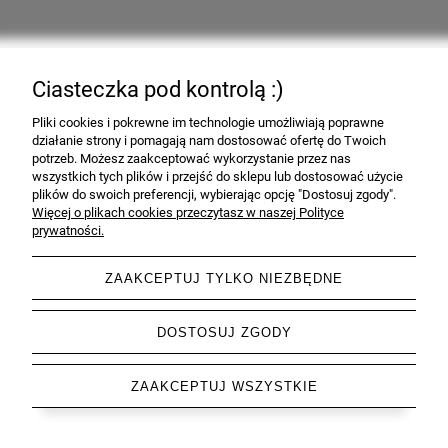
Pomoc
Ciasteczka pod kontrolą :)
Moje konto
Pliki cookies i pokrewne im technologie umożliwiają poprawne
działanie strony i pomagają nam dostosować ofertę do Twoich
Informacje
potrzeb. Możesz zaakceptować wykorzystanie przez nas
wszystkich tych plików i przejść do sklepu lub dostosować użycie
plików do swoich preferencji, wybierając opcję "Dostosuj zgody".
O nas
Więcej o plikach cookies przeczytasz w naszej Polityce
prywatności.
ZAAKCEPTUJ TYLKO NIEZBĘDNE
pokaż pełną wersję strony
DOSTOSUJ ZGODY
Sklep internetowy Shoper.pl
ZAAKCEPTUJ WSZYSTKIE