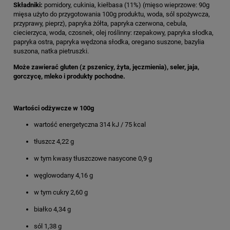
Składniki:
pomidory, cukinia, kiełbasa (11%) (mięso wieprzowe: 90g
mięsa użyto do przygotowania 100g produktu, woda, sól spożywcza,
przyprawy, pieprz), papryka żółta, papryka czerwona, cebula,
ciecierzyca, woda, czosnek, olej roślinny: rzepakowy, papryka słodka,
papryka ostra, papryka wędzona słodka, oregano suszone, bazylia
suszona, natka pietruszki.
Może zawierać gluten (z pszenicy, żyta, jęczmienia), seler, jaja,
gorczycę, mleko i produkty pochodne.
Wartości odżywcze w 100g
wartość energetyczna 314 kJ / 75 kcal
tłuszcz 4,22 g
w tym kwasy tłuszczowe nasycone 0,9 g
węglowodany 4,16 g
w tym cukry 2,60 g
białko 4,34 g
sól 1,38 g