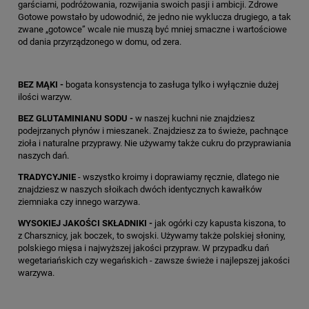
garściami, podróżowania, rozwijania swoich pasji i ambicji. Zdrowe
Gotowe powstało by udowodnić, że jedno nie wyklucza drugiego, a tak
zwane „gotowce” wcale nie muszą być mniej smaczne i wartościowe
od dania przyrządzonego w domu, od zera.
BEZ MĄKI -
bogata konsystencja to zasługa tylko i wyłącznie dużej
ilości warzyw.
BEZ GLUTAMINIANU SODU -
w naszej kuchni nie znajdziesz
podejrzanych płynów i mieszanek. Znajdziesz za to świeże, pachnące
zioła i naturalne przyprawy. Nie używamy także cukru do przyprawiania
naszych dań.
TRADYCYJNIE
- wszystko kroimy i doprawiamy ręcznie, dlatego nie
znajdziesz w naszych słoikach dwóch identycznych kawałków
ziemniaka czy innego warzywa.
WYSOKIEJ JAKOŚCI SKŁADNIKI -
jak ogórki czy kapusta kiszona, to
z Charsznicy, jak boczek, to swojski. Używamy także polskiej słoniny,
polskiego mięsa i najwyższej jakości przypraw. W przypadku dań
wegetariańskich czy wegańskich - zawsze świeże i najlepszej jakości
warzywa.