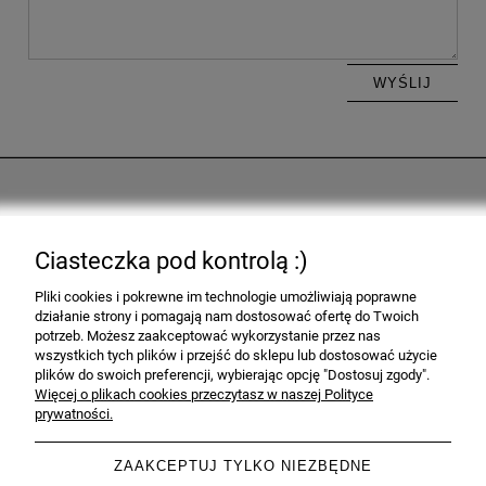
WYŚLIJ
Pomoc
Ciasteczka pod kontrolą :)
Moje konto
Pliki cookies i pokrewne im technologie umożliwiają poprawne
działanie strony i pomagają nam dostosować ofertę do Twoich
Informacje
potrzeb. Możesz zaakceptować wykorzystanie przez nas
wszystkich tych plików i przejść do sklepu lub dostosować użycie
plików do swoich preferencji, wybierając opcję "Dostosuj zgody".
O nas
Więcej o plikach cookies przeczytasz w naszej Polityce
prywatności.
ZAAKCEPTUJ TYLKO NIEZBĘDNE