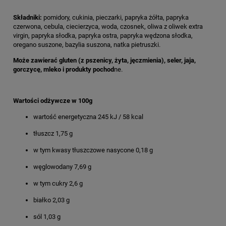
Składniki:
pomidory, cukinia, pieczarki, papryka żółta, papryka
czerwona, cebula, ciecierzyca, woda, czosnek, oliwa z oliwek extra
virgin, papryka słodka, papryka ostra, papryka wędzona słodka,
oregano suszone, bazylia suszona, natka pietruszki.
Może zawierać gluten (z pszenicy, żyta, jęczmienia), seler, jaja,
gorczycę, mleko i produkty pochod
ne.
Wartości odżywcze w 100g
wartość energetyczna 245 kJ / 58 kcal
tłuszcz 1,75 g
w tym kwasy tłuszczowe nasycone 0,18 g
węglowodany 7,69 g
w tym cukry 2,6 g
białko 2,03 g
sól 1,03 g