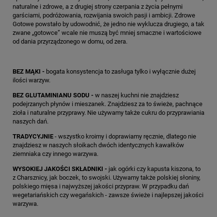
naturalne i zdrowe, a z drugiej strony czerpania z życia pełnymi
garściami, podróżowania, rozwijania swoich pasji i ambicji. Zdrowe
Gotowe powstało by udowodnić, że jedno nie wyklucza drugiego, a tak
zwane „gotowce” wcale nie muszą być mniej smaczne i wartościowe
od dania przyrządzonego w domu, od zera.
BEZ MĄKI -
bogata konsystencja to zasługa tylko i wyłącznie dużej
ilości warzyw.
BEZ GLUTAMINIANU SODU -
w naszej kuchni nie znajdziesz
podejrzanych płynów i mieszanek. Znajdziesz za to świeże, pachnące
zioła i naturalne przyprawy. Nie używamy także cukru do przyprawiania
naszych dań.
TRADYCYJNIE
- wszystko kroimy i doprawiamy ręcznie, dlatego nie
znajdziesz w naszych słoikach dwóch identycznych kawałków
ziemniaka czy innego warzywa.
WYSOKIEJ JAKOŚCI SKŁADNIKI -
jak ogórki czy kapusta kiszona, to
z Charsznicy, jak boczek, to swojski. Używamy także polskiej słoniny,
polskiego mięsa i najwyższej jakości przypraw. W przypadku dań
wegetariańskich czy wegańskich - zawsze świeże i najlepszej jakości
warzywa.