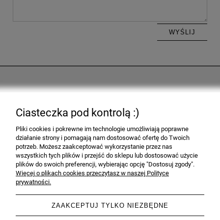
WYŚLIJ
Pomoc
Ciasteczka pod kontrolą :)
Moje konto
Pliki cookies i pokrewne im technologie umożliwiają poprawne
działanie strony i pomagają nam dostosować ofertę do Twoich
Informacje
potrzeb. Możesz zaakceptować wykorzystanie przez nas
wszystkich tych plików i przejść do sklepu lub dostosować użycie
plików do swoich preferencji, wybierając opcję "Dostosuj zgody".
O nas
Więcej o plikach cookies przeczytasz w naszej Polityce
prywatności.
ZAAKCEPTUJ TYLKO NIEZBĘDNE