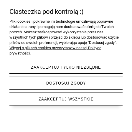
Pomoc
Ciasteczka pod kontrolą :)
Moje konto
Pliki cookies i pokrewne im technologie umożliwiają poprawne
działanie strony i pomagają nam dostosować ofertę do Twoich
Informacje
potrzeb. Możesz zaakceptować wykorzystanie przez nas
wszystkich tych plików i przejść do sklepu lub dostosować użycie
plików do swoich preferencji, wybierając opcję "Dostosuj zgody".
O nas
Więcej o plikach cookies przeczytasz w naszej Polityce
prywatności.
ZAAKCEPTUJ TYLKO NIEZBĘDNE
pokaż pełną wersję strony
DOSTOSUJ ZGODY
Sklep internetowy Shoper.pl
ZAAKCEPTUJ WSZYSTKIE